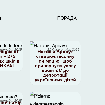
и
ПОРАДА
стопада, 2025
21 Листопада, 2025
ridges of
Наталія Арнаут
n – 275
створює пісочну
их шкіл в
анімацію, щоб
 НКУАІ
привернути увагу
країн ЄС до
депортації
українських дітей
стопада, 2025
ний вимір