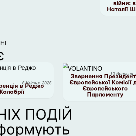
війни: 
Наталії 
НІ
є
10 Вересня,
Звернення Президен
Європейської Комісії 
6 Квітня, 2026
енція в Реджо
Європейського
Калабрії
Парламенту
ІХ ПОДІЙ
нформують