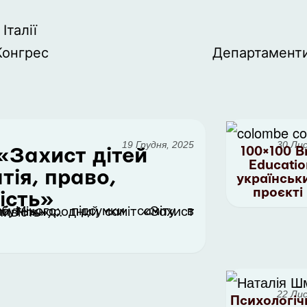
Італії
Конгрес
Департамент
19 Грудня, 2025
30 Ли
100×100 B
«Захист дітей
Educatio
тія, право,
українськ
проєкті
ість»
ломатія, право, справедливість»,...
22 Ли
Психологіч