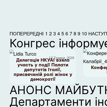
ПОПЕРЕРЕДНІ
1
2
3
4
5
6
7
8
9
10
НАСТУП
Конгрес інформу
13 Травня, 2026
Делегація НКУАІ взяла
участь у події Палати
Конфер
депутатів Італії,
присвяченій ролі жінок у
демократії
АНОНС МАЙБУТН
Департаменти і