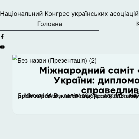
Національний Конгрес українських асоціацій 
Головна
Міжнародний саміт 
України: диплома
справедлив
Міжнародна солідарність заради майбутнього: підсумки саміту в Брюсселі У Брюсселі відбувся масштабний Міжнародний саміт «Захист дітей України: дип