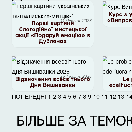
Курс з 
«Виправ
11 Червня, 2026
Перші картини
благодійної мистецької
акції «Подаруй емоцію» в
Дублянах
25 Травня, 2026
Відзначення всесвітнього
Le 
Дня Вишиванки
edell’ucr
ПОПЕРЕДНІ
1
2
3
4
5
6
7
8
9
10
11
12
13
1
БІЛЬШЕ ЗА ТЕМО