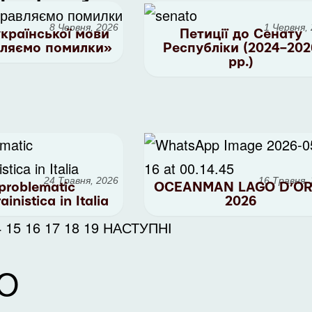
8 Червня, 2026
1 Червня,
української мови
Петиції до Сенату
ляємо помилки»
Республіки (2024–202
рр.)
24 Травня, 2026
16 Травня,
problematic
OCEANMAN LAGO D’OR
ainistica in Italia
2026
4
15
16
17
18
19
НАСТУПНІ
Ю