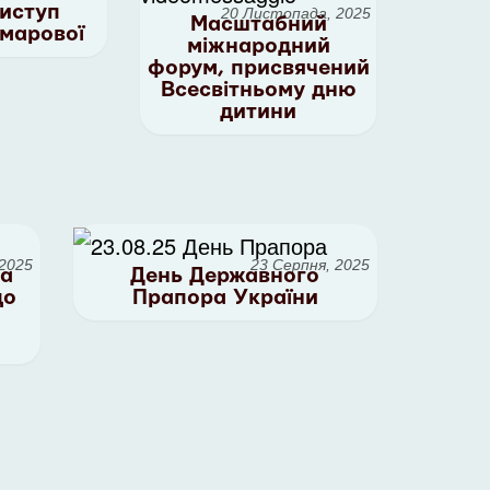
виступ
20 Листопада, 2025
Масштабний
Шмарової
міжнародний
форум, присвячений
Всесвітньому дню
дитини
 2025
23 Серпня, 2025
та
День Державного
до
Прапора України