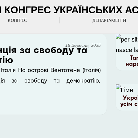
КОНГРЕС УКРАЇНСЬКИХ АСО
КОНГРЕС
ДЕПАРТАМЕНТИ
18 Вересня, 2025
ція за свободу та
Та
тію
нар
талія На острові Вентотене (Італія)
ція за свободу та демократію,
Укра
усім 