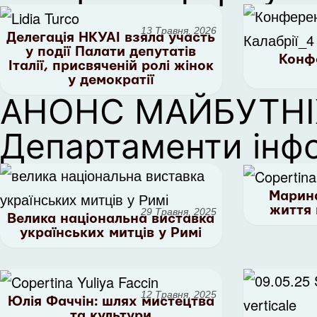
13 Травня, 2026
Делегація НКУАІ взяла участь
у події Палати депутатів
Конф
Італії, присвяченій ролі жінок
у демократії
АНОНС МАЙБУТНІ
Департаменти інф
Марина
життя 
29 Травня, 2025
Велика національна виставка
українських митців у Римі
12 Травня, 2025
Юлія Фаччін: шлях мистецтва
та культури