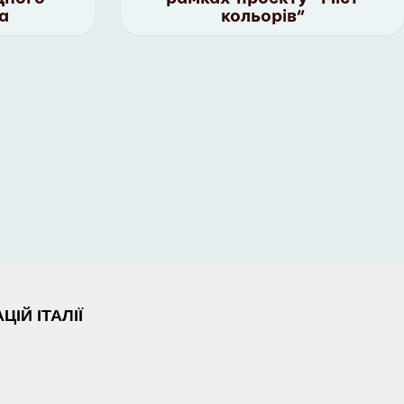
а
кольорів”
ІЙ ІТАЛІЇ