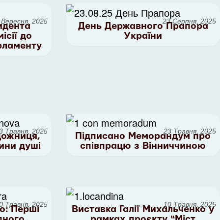
 Вересня, 2025
23 Серпня, 2025
идента
День Державного Прапора
ісії до
України
рламенту
3 Травня, 2025
23 Травня, 2025
дожниця,
Підписано Меморандум про
ини душі
співпрацю з Вінниччиною
0 Травня, 2025
10 Травня, 2025
о: Перші
Виставка Галії Михальченко у
дного
рамках проєкту “Міст