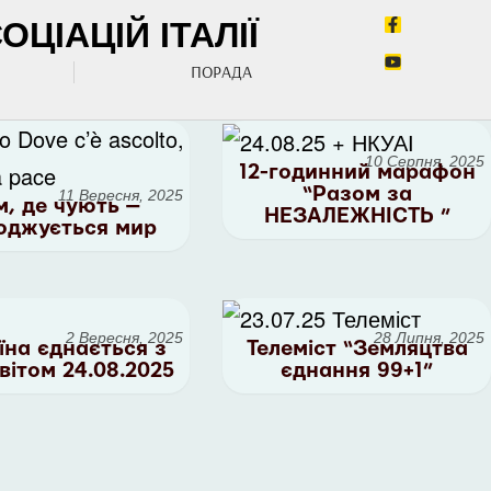
ЦІАЦІЙ ІТАЛІЇ
ПОРАДА
10 Серпня, 2025
12-годинний марафон
“Разом за
11 Вересня, 2025
м, де чують —
НЕЗАЛЕЖНІСТЬ ”
оджується мир
2 Вересня, 2025
28 Липня, 2025
їна єднається з
Телеміст “Земляцтва
світом 24.08.2025
єднання 99+1”