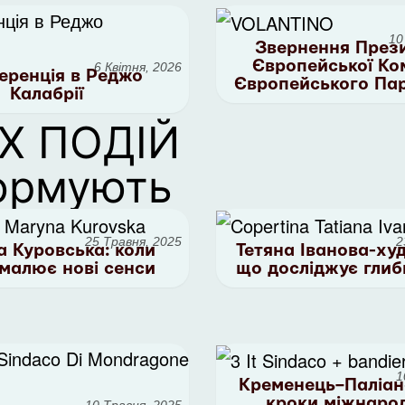
10
Звернення През
Європейської Ком
6 Квітня, 2026
еренція в Реджо
Європейського Па
Калабрії
Х ПОДІЙ
ормують
25 Травня, 2025
2
 Куровська: коли
Тетяна Іванова-ху
малює нові сенси
що досліджує глиб
1
Кременець–Паліан
кроки міжнаро
10 Травня, 2025