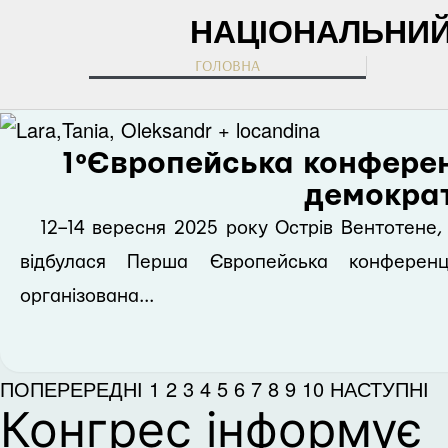
НАЦІОНАЛЬНИЙ 
ГОЛОВНА
1°Європейська конферен
демокра
12–14 вересня 2025 року Острів Вентотене, І
відбулася Перша Європейська конферен
організована...
ПОПЕРЕРЕДНІ
1
2
3
4
5
6
7
8
9
10
НАСТУПНІ
Конгрес інформує