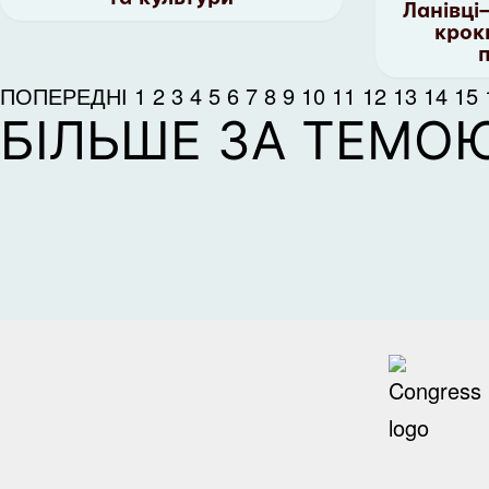
Ланівці
крок
ПОПЕРЕДНІ
1
2
3
4
5
6
7
8
9
10
11
12
13
14
15
БІЛЬШЕ ЗА ТЕМО