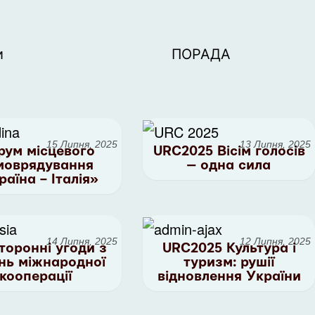
и
ПОРАДА
15 Липня, 2025
13 Липня, 2025
рум місцевого
URC2025 Вісім голосів
моврядування
— одна сила
раїна – Італія»
14 Липня, 2025
12 Липня, 2025
торонні угоди з
URC2025 Культура і
нь міжнародної
туризм: рушії
кооперації
відновлення України