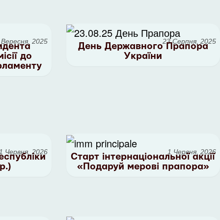
 Вересня, 2025
23 Серпня, 2025
идента
День Державного Прапора
ісії до
України
рламенту
1 Червня, 2026
1 Червня, 2026
еспубліки
Старт інтернаціональної акції
р.)
«Подаруй мерові прапора»