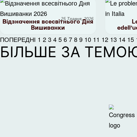
25 Травня, 2026
Відзначення всесвітнього Дня
L
Вишиванки
edell’u
ПОПЕРЕДНІ
1
2
3
4
5
6
7
8
9
10
11
12
13
14
15
БІЛЬШЕ ЗА ТЕМО