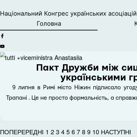
Національний Конгрес українських асоціацій 
Головна
Пакт Дружби між си
українськими 
9 липня в Римі місто Ніжин підписало угод
Трапані . Це не просто формальність, а справжн
ПОПЕРЕРЕДНІ
1
2
3
4
5
6
7
8
9
10
НАСТУПНІ