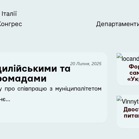
Італії
Конгрес
Департамент
20 Липня, 2025
Фо
цилійськими та
са
громадами
«Ук
у про співпрацю з муніципалітетом
є...
Двос
пита