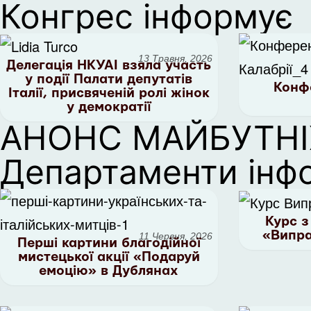
Конгрес інформує
13 Травня, 2026
Делегація НКУАІ взяла участь
у події Палати депутатів
Конф
Італії, присвяченій ролі жінок
у демократії
АНОНС МАЙБУТНІ
Департаменти інф
Курс з
«Випра
11 Червня, 2026
Перші картини благодійної
мистецької акції «Подаруй
емоцію» в Дублянах