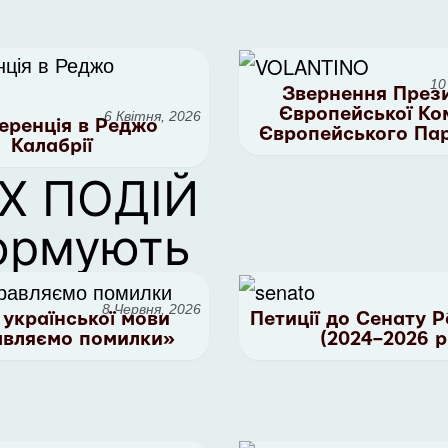
10
Звернення През
Європейської Ком
6 Квітня, 2026
еренція в Реджо
Європейського Па
Калабрії
Х ПОДІЙ
ормують
8 Червня, 2026
 української мови
Петиції до Сенату Р
вляємо помилки»
(2024–2026 р