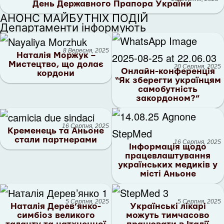
День Державного Прапора України
АНОНС МАЙБУТНІХ ПОДІЙ
Департаменти інформують
8 Вересня, 2025
Наталія Моржук –
Мистецтво, що долає
20 Серпня, 2025
Онлайн-конференція
кордони
“Як зберегти українцям
самобутність
закордоном?”
16 Серпня, 2025
Кременець та Аньоне
стали партнерами
16 Серпня, 2025
Інформація щодо
працевлаштування
українських медиків у
місті Аньоне
5 Серпня, 2025
5 Серпня, 2025
Наталія Дерев’янко-
Українські лікарі
cимбіоз великого
можуть тимчасово