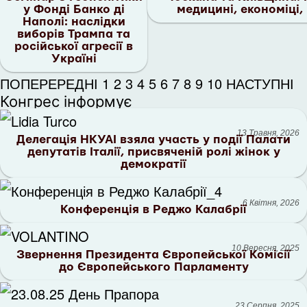
у Фонді Банко ді
медицині, економіці, 
Наполі: наслідки
виборів Трампа та
російської агресії в
Україні
ПОПЕРЕРЕДНІ
1
2
3
4
5
6
7
8
9
10
НАСТУПНІ
Конгрес інформує
13 Травня, 2026
Делегація НКУАІ взяла участь у події Палати
депутатів Італії, присвяченій ролі жінок у
демократії
6 Квітня, 2026
Конференція в Реджо Калабрії
10 Вересня, 2025
Звернення Президента Європейської Комісії
до Європейського Парламенту
23 Серпня, 2025