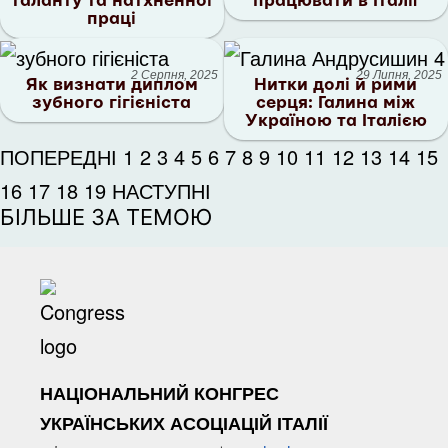
таланту та натхненної
працювати в Італії
праці
2 Серпня, 2025
29 Липня, 2025
Як визнати диплом
Нитки долі й рими
зубного гігієніста
серця: Галина між
Україною та Італією
ПОПЕРЕДНІ
1
2
3
4
5
6
7
8
9
10
11
12
13
14
15
16
17
18
19
НАСТУПНІ
БІЛЬШЕ ЗА ТЕМОЮ
НАЦІОНАЛЬНИЙ КОНГРЕС
УКРАЇНСЬКИХ АСОЦІАЦІЙ ІТАЛІЇ