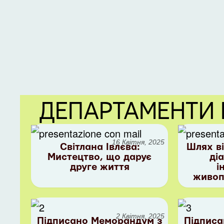
ДЕПАРТАМЕНТИ
16 Квітня, 2025
Світлана Івлєва:
Шлях ві
Мистецтво, що дарує
ді
друге життя
і
живоп
2 Квітня, 2025
Підписано Меморандум з
Підписа