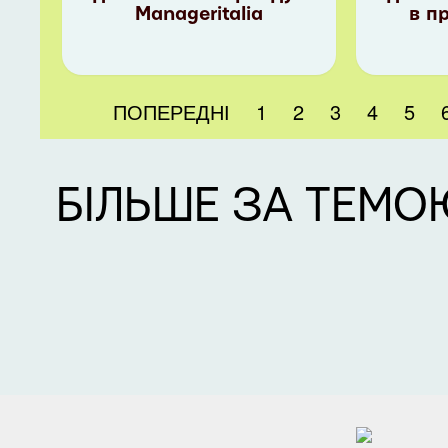
Manageritalia
в п
ПОПЕРЕДНІ
1
2
3
4
5
БІЛЬШЕ ЗА ТЕМО