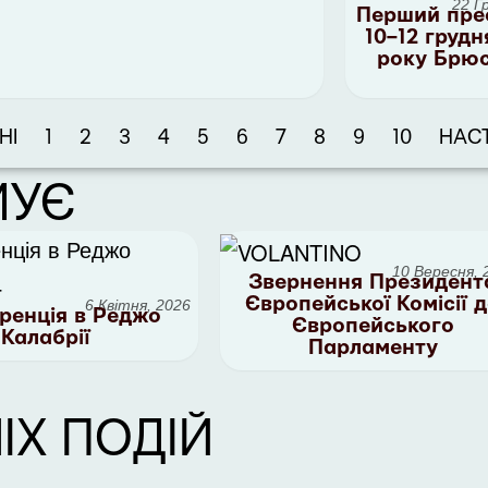
22 Г
Перший пре
10–12 грудн
року Брю
НІ
1
2
3
4
5
6
7
8
9
10
НАС
МУЄ
10 Вересня, 
Звернення Президент
Європейської Комісії 
6 Квітня, 2026
ренція в Реджо
Європейського
Калабрії
Парламенту
ІХ ПОДІЙ