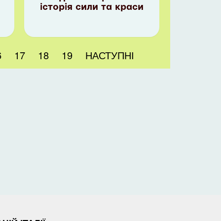
історія сили та краси
6
17
18
19
НАСТУПНІ