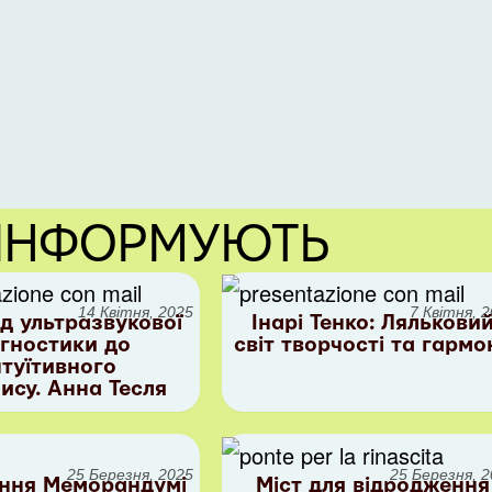
 ІНФОРМУЮТЬ
14 Квітня, 2025
7 Квітня, 
д ультразвукової
Інарі Тенко: Лялькови
агностики до
світ творчості та гармон
нтуїтивного
ису. Анна Тесля
25 Березня, 2025
25 Березня, 
ння Меморандумі
Міст для відродження