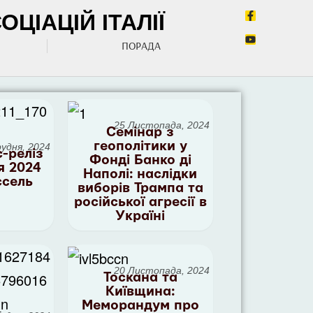
ЦІАЦІЙ ІТАЛІЇ
ПОРАДА
25 Листопада, 2024
Семінар з
геополітики у
рудня, 2024
-реліз
Фонді Банко ді
я 2024
Наполі: наслідки
ссель
виборів Трампа та
російської агресії в
Україні
20 Листопада, 2024
Тоскана та
Київщина:
Меморандум про