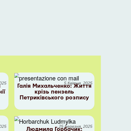
2025
5 Квітня, 2025
й
Галія Михальченко: Життя
ії
крізь пензель
Петриківського розпису
2025
25 Березня, 2025
Людмила Горбачик: