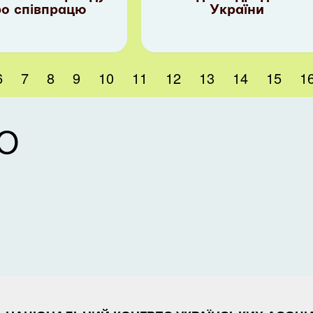
ро співпрацю
України
6
7
8
9
10
11
12
13
14
15
1
Ю