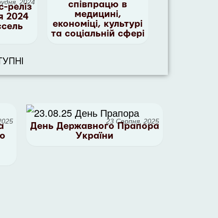
рудня, 2024
співпрацю в
с-реліз
медицині,
я 2024
економіці, культурі
ссель
та соціальній сфері
ТУПНІ
2025
23 Серпня, 2025
а
День Державного Прапора
до
України