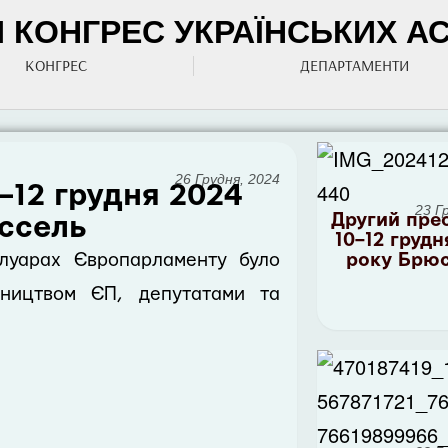
КОНГРЕС УКРАЇНСЬКИХ АСО
КОНГРЕС
ДЕПАРТАМЕНТИ
26 Грудня, 2024
0–12 грудня 2024
23 Г
Другий прес
ссель
10–12 грудн
улуарах Європарламенту було
року Брю
івництвом ЄП, депутатами та