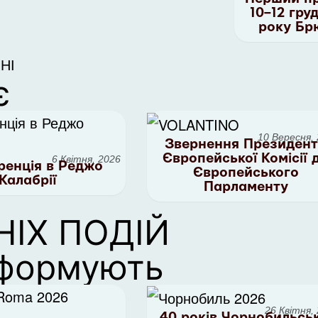
10–12 гру
року Бр
НІ
є
10 Вересня,
Звернення Президен
Європейської Комісії 
6 Квітня, 2026
енція в Реджо
Європейського
Калабрії
Парламенту
ІХ ПОДІЙ
нформують
26 Квітня,
40 років Чорнобильськ