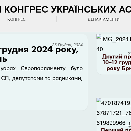
КОНГРЕС УКРАЇНСЬКИХ АСО
КОНГРЕС
ДЕПАРТАМЕНТИ
26 Грудня, 2024
 грудня 2024 року,
2
Другий пр
ль
10–12 гру
луарах Європарламенту було
року Бр
м ЄП, депутатами та радниками,
2
Перший пр