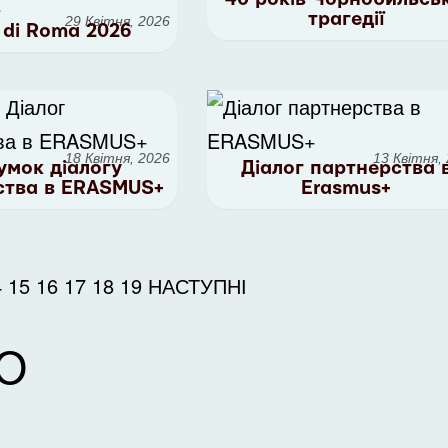
трагедії
29 Квітня, 2026
 di Roma 2026
18 Квітня, 2026
13 Квітня,
умок діалогу
Діалог партнерства 
ства в ERASMUS+
Erasmus+
4
15
16
17
18
19
НАСТУПНІ
Ю