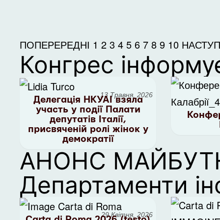
ПОПЕРЕРЕДНІ
1
2
3
4
5
6
7
8
9
10
НАСТУП
Конгрес інформу
13 Травня, 2026
Делегація НКУАІ взяла
участь у події Палати
Конфер
депутатів Італії,
присвяченій ролі жінок у
демократії
АНОНС МАЙБУТН
Департаменти і
29 Квітня, 2026
Carta di Roma 2026 (testo)