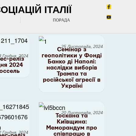
ЦІАЦІЙ ІТАЛІЇ
ПОРАДА
25 Листопада, 2024
Семінар з
геополітики у Фонді
3 Грудня, 2024
ес-реліз
Банко ді Наполі:
дня 2024
наслідки виборів
юссель
Трампа та
російської агресії в
Україні
20 Листопада, 2024
Тоскана та
Київщина:
Меморандум про
2 Грудня, 2024
співпрацю в
ес-реліз