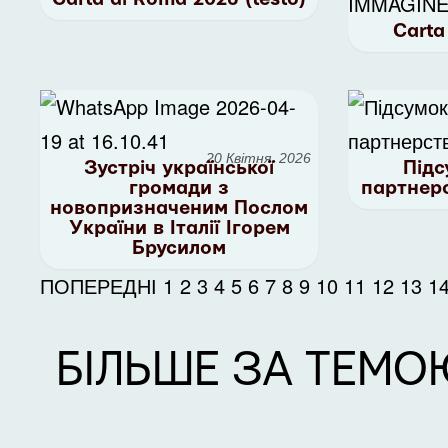
Carta
20 Квітня, 2026
Зустріч української
Підс
громади з
партнер
новопризначеним Послом
України в Італії Ігорем
Брусилом
ПОПЕРЕДНІ
1
2
3
4
5
6
7
8
9
10
11
12
13
1
БІЛЬШЕ ЗА ТЕМО