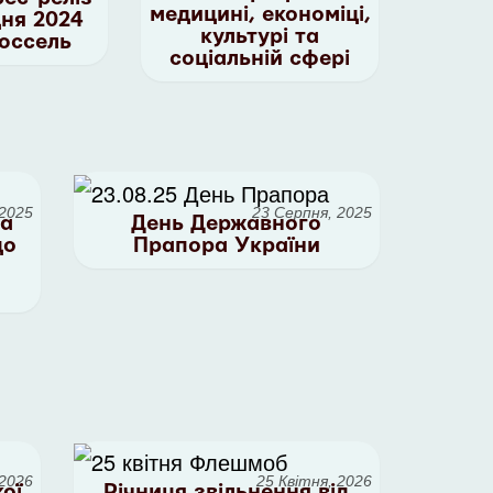
медицині, економіці,
дня 2024
культурі та
юссель
соціальній сфері
 2025
23 Серпня, 2025
та
День Державного
до
Прапора України
 2026
25 Квітня, 2026
ої
Річниця звільнення від