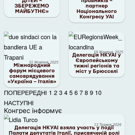
ДІТЕЙ –
правників –
ЗБЕРЕЖЕМО
партнер
МАЙБУТНЄ»
Національного
Конгресу УАІ
19 Жовтня, 2025
Делегація НКУАІ у
Європейському
31 Жовтня, 2025
Міжнародний
тижні регіонів та
форум місцевого
міст у Брюсселі
самоврядування
«Україна – Італія»
ПОПЕРЕРЕДНІ
1
2
3
4
5
6
7
8
9
10
НАСТУПНІ
Конгрес інформує
13 Травня, 2026
Делегація НКУАІ взяла участь у події
Палати депутатів Італії, присвяченій ролі