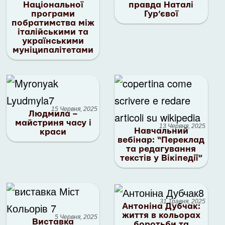
Національної
правда Наталі
програми
Гур’євої
побратимства між
італійськими та
українськими
муніципалітетами
15 Червня, 2025
Людмила –
майстриня часу і
13 Червня, 2025
Навчальний
краси
вебінар: “Переклад
та редагування
текстів у Вікіпедії”
31 Травня, 2025
Антоніна Дубчак:
життя в кольорах
5 Червня, 2025
Виставка
боротьби та