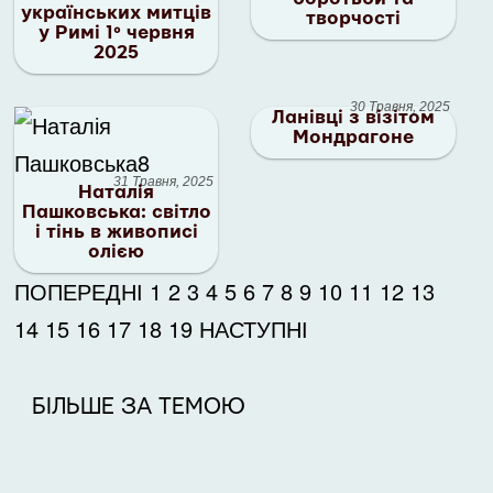
українських митців
творчості
у Римі 1° червня
2025
30 Травня, 2025
Ланівці з візітом
Мондрагоне
31 Травня, 2025
Наталія
Пашковська: світло
і тінь в живописі
олією
ПОПЕРЕДНІ
1
2
3
4
5
6
7
8
9
10
11
12
13
14
15
16
17
18
19
НАСТУПНІ
БІЛЬШЕ ЗА ТЕМОЮ