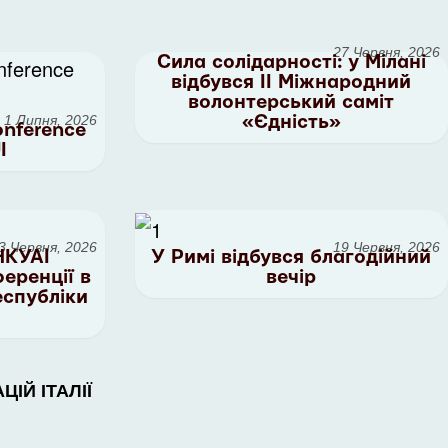
27 Червня, 2026
Сила солідарності: у Мілані
відбувся II Міжнародний
волонтерський саміт
1 Липня, 2026
«Єдність»
onference
I
3 Червня, 2026
19 Червня, 2026
НКУАІ
У Римі відбувся благодійний
еренції в
вечір
еспубліки
ІЙ ІТАЛІЇ