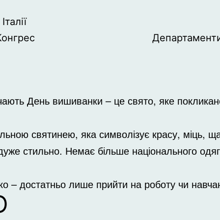
Італії
Конгрес
Департамент
начають День вишиванки – це свято, яке покликано
льною святинею, яка символізує красу, міць, ща
уже стильно. Немає більше національного одягу,
 – достатньо лише прийти на роботу чи навчанн
Ю