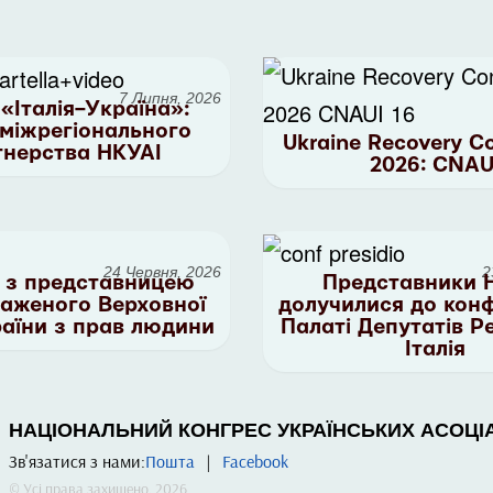
7 Липня, 2026
 «Італія–Україна»:
 міжрегіонального
Ukraine Recovery C
тнерства НКУАІ
2026: CNAU
24 Червня, 2026
2
ч з представницею
Представники 
аженого Верховної
долучилися до конф
аїни з прав людини
Палаті Депутатів Р
Італія
НАЦІОНАЛЬНИЙ КОНГРЕС УКРАЇНСЬКИХ АСОЦІАЦ
Зв'язатися з нами:
Пошта
|
Facebook
© Усі права захищено, 2026