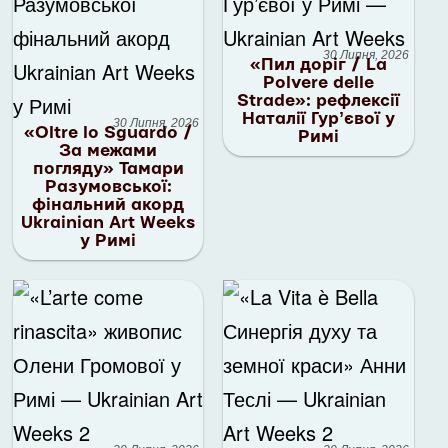
30 Липня, 2026
«Пил доріг / La
Polvere delle
Strade»: рефлексії
Наталії Гурʼєвої у
30 Липня, 2026
«Oltre lo Sguardo /
Римі
За межами
погляду» Тамари
Разумовської:
фінальний акорд
Ukrainian Art Weeks
у Римі