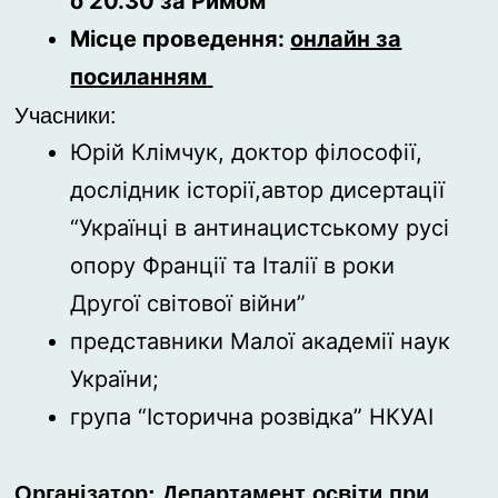
о
20.30 за Римом
Місце проведення:
онлайн за
посиланням
Учасники:
Юрій Клімчук, доктор філософії,
дослідник історії,автор дисертації
“Українці в антинацистському русі
опору Франції та Італії в роки
Другої світової війни”
представники Малої академії наук
України;
група “Історична розвідка” НКУАІ
Організатор: Департамент освіти при