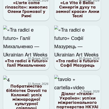
30 Липня, 2026
30 Липня, 2026
«L’arte come
«La Vita è Bella:
rinascita»: живопис
Синергія духу та
Олени Громової у
земної краси» Анни
Римі
Теслі
30 Липня, 2026
30 Липня, 2026
«Tra radici e futuro»
«Tra radici e futuro»
Галії Михальченко
Софії Мазурець
11 Липня, 2026
Побратимство
бібліотек Davoli та
7 Липня, 2026
Діалог «Італія–
Коломиї: успіх
Україна»: успіхи
міжнародної
міжрегіонального
культурної
партнерства НКУАІ
співпраці