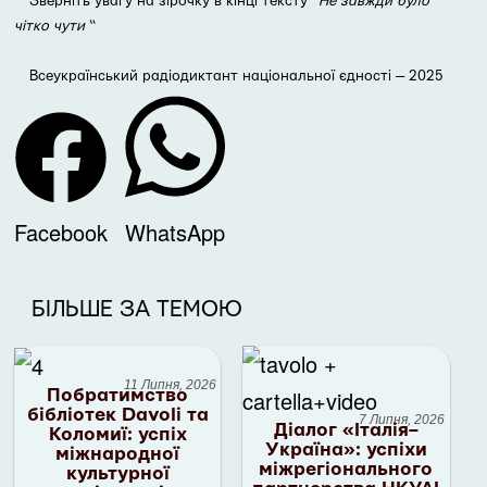
Зверніть увагу на зірочку в кінці тексту “
Не завжди було
чітко чути
“
Всеукраїнський радіодиктант національної єдності — 2025
Facebook
WhatsApp
БІЛЬШЕ ЗА ТЕМОЮ
11 Липня, 2026
Побратимство
бібліотек Davoli та
7 Липня, 2026
Діалог «Італія–
Коломиї: успіх
Україна»: успіхи
міжнародної
міжрегіонального
культурної