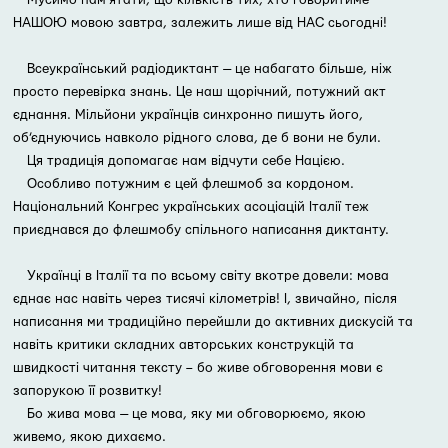
Мусимо пам’ятати, що кількість тих, хто говоритиме
НАШОЮ мовою завтра, залежить лише від НАС сьогодні!
Всеукраїнський радіодиктант — це набагато більше, ніж
просто перевірка знань. Це наш щорічний, потужний акт
єднання. Мільйони українців синхронно пишуть його,
об’єднуючись навколо рідного слова, де б вони не були.
Ця традиція допомагає нам відчути себе Нацією.
Особливо потужним є цей флешмоб за кордоном.
Національний Конгрес українських асоціацій Італії теж
приєднався до флешмобу спільного написання диктанту.
Українці в Італії та по всьому світу вкотре довели: мова
єднає нас навіть через тисячі кілометрів! І, звичайно, після
написання ми традиційно перейшли до активних дискусій та
навіть критики складних авторських конструкцій та
швидкості читання тексту – бо живе обговорення мови є
запорукою її розвитку!
Бо жива мова — це мова, яку ми обговорюємо, якою
живемо, якою дихаємо.