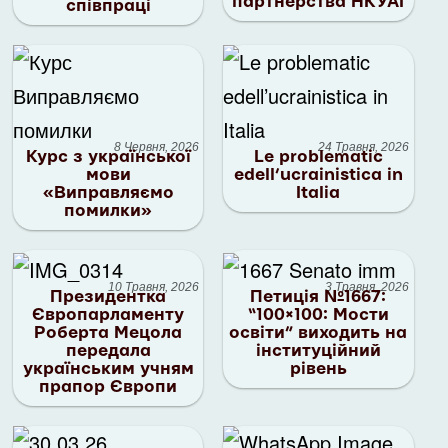
партнерства НКУАІ
співпраці
8 Червня, 2026
24 Травня, 2026
Курс з української
Le problematic
мови
edell’ucrainistica in
«Виправляємо
Italia
помилки»
10 Травня, 2026
3 Травня, 2026
Президентка
Петиція №1667:
Європарламенту
“100×100: Мости
Роберта Мецола
освіти” виходить на
передала
інституційний
українським учням
рівень
прапор Європи