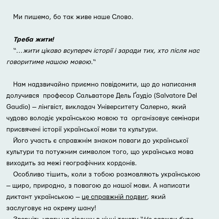
Ми пишемо, бо так живе наше Слово.
Треба жити!
“
…жити цікаво всупереч історії і заради тих, хто після нас
говоритиме нашою мовою.
“
Нам надзвичайно приємно повідомити, що до написання
долучився професор Сальваторе Дель Ґаудіо (Salvatore Del
Gaudio) — лінгвіст, викладач Університету Салерно, який
чудово володіє українською мовою та організовує семінари
присвячені історії української мови та культури.
Його участь є справжнім знаком поваги до української
культури та потужним символом того, що українська мова
виходить за межі географічних кордонів.
Особливо тішить, коли з тобою розмовляють українською
— щиро, природно, з повагою до нашої мови. А написати
диктант українською —
це справжній подвиг
, який
заслуговує на окрему шану!