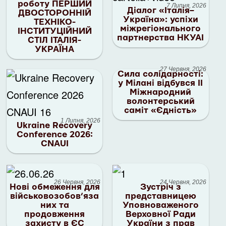
роботу ПЕРШИЙ
7 Липня, 2026
Діалог «Італія–
ДВОСТОРОННІЙ
Україна»: успіхи
ТЕХНІКО-
міжрегіонального
ІНСТИТУЦІЙНИЙ
партнерства НКУАІ
СТІЛ ІТАЛІЯ-
УКРАЇНА
27 Червня, 2026
Сила солідарності:
у Мілані відбувся II
Міжнародний
волонтерський
саміт «Єдність»
1 Липня, 2026
Ukraine Recovery
Conference 2026:
CNAUI
26 Червня, 2026
24 Червня, 2026
Нові обмеження для
Зустріч з
військовозобов’яза
представницею
них та
Уповноваженого
продовження
Верховної Ради
захисту в ЄС
України з прав