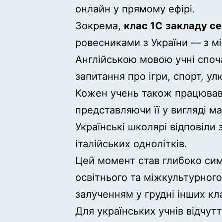
онлайн у прямому ефірі.
Зокрема,
клас 1C
закладу се
ровесниками з України — з м
Англійською мовою учні споч
запитання про ігри, спорт, у
Кожен учень також працював н
представляючи її у вигляді 
Українські школярі відповіли
італійських однолітків.
Цей момент став глибоко сим
освітнього та міжкультурного
залученням у грудні інших кла
Для українських учнів відчутт