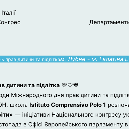
Італії
Конгрес
Департамент
м. Лубне - м. Галатіна
E
ь прав дитини та підлітка
 дитини та підлітка
💛🤍💙
годи Міжнародного дня прав дитини та підлітк
ООН, школа
Istituto Comprensivo Polo 1
розпоча
іти»
— ініціативи Національного конгресу укр
стопада в Офісі Європейського парламенту в 