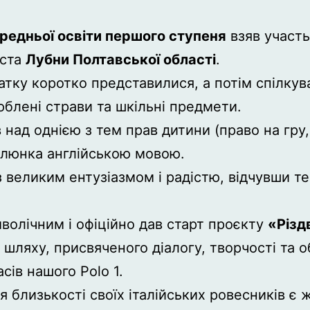
редньої освіти першого ступеня
взяв участь
іста
Лубни Полтавської області
.
атку коротко представилися, а потім спілкув
люблені страви та шкільні предмети.
ад однією з тем прав дитини (право на гру, н
малюнка англійською мовою.
 з великим ентузіазмом і радістю, відчувши т
волічним і офіційно дав старт проєкту
«Різд
 шляху, присвяченого діалогу, творчості та о
сів нашого Polo 1.
я близькості своїх італійських ровесників є