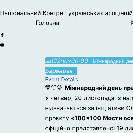
Національний Конгрес українських асоціацій 
Головна
sat
22
nov
00:00
Міжнародний ден
Баранова
Event Details
💙🤍💛
Міжнародний день прав
У четвер, 20 листопада, з на
відзначається за ініціативи 
проєкту
«100×100 Мости осв
офіційно представленої 19 ли