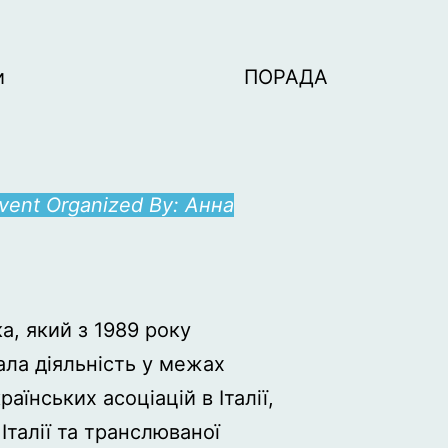
и
ПОРАДА
vent Organized By:
Анна
а, який з 1989 року
ла діяльність у межах
аїнських асоціацій в Італії,
Італії та транслюваної