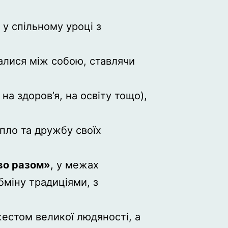
 у спільному уроці з
алися між собою, ставлячи
а здоров’я, на освіту тощо),
епло та дружбу своїх
во разом»
, у межах
бміну традиціями, з
 жестом великої людяності, а