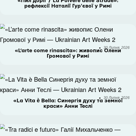
«Пил доріг / La Polvere delle Strade»:
рефлексії Наталії Гурʼєвої у Римі
30 Липня, 2026
«L’arte come rinascita»: живопис Олени
Громової у Римі
30 Липня, 2026
«La Vita è Bella: Синергія духу та земної
краси» Анни Теслі