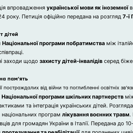
ія впровадження
української мови як іноземної
в
24 року
. Петиція офіційно передана на розгляд
7-ї
т дітей
я
Національної програми побратимства
між італі
півпраці.
ні заходи щодо
захисту дітей-інвалідів
серед біжен
чна пам’ять
 постраждалих від війни та поглибленні освітніх зв’язк
я
Національної програми шкільних партнерств
між
актиками та інтеграція українських дітей. Розгляд
 національних програм
лікування воєнних травм
.
ців для громадян України в Італії. Передана до 10-ї
з
протезування та реабілітації
для поранених цивіл