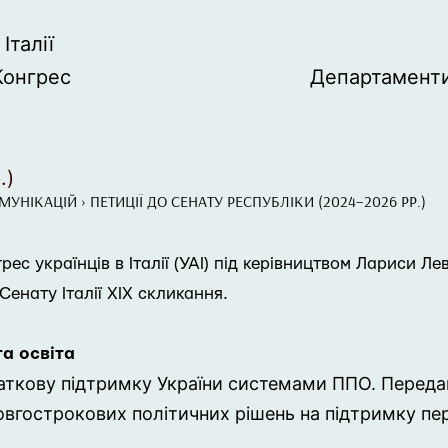
Італії
Конгрес
Департамент
.)
ОМУНІКАЦІЙ
›
ПЕТИЦІЇ ДО СЕНАТУ РЕСПУБЛІКИ (2024–2026 РР.)
ес українців в Італії (УАІ) під керівництвом Лариси Ле
Сенату Італії XIX скликання.
та освіта
ткову підтримку України системами ППО. Передана
вгострокових політичних рішень на підтримку пер