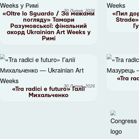
30 Липня, 2026
«Oltre lo Sguardo / За межами
«Пил дорі
погляду» Тамари
Strade»
Разумовської: фінальний
Г
акорд Ukrainian Art Weeks у
Римі
«Tra ra
30 Липня, 2026
«Tra radici e futuro» Галії
Михальченко