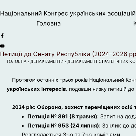
Національний Конгрес українських асоціацій 
Головна
Петиції до Сенату Республіки (2024–2026 рр
ГОЛОВНА
›
ДЕПАРТАМЕНТИ
›
ДЕПАРТАМЕНТ СТРАТЕГІЧНИХ К
Протягом останніх трьох років Національний Конгр
українських інтересів
, подавши низку петицій до 
2024 рік: Оборона, захист переміщених осіб 
Петиція № 891 (8 травня):
Запит на дода
Петиція № 953 (24 липня):
Заклик до до
Розглядається 3-ю та 7-ю комісіями
.