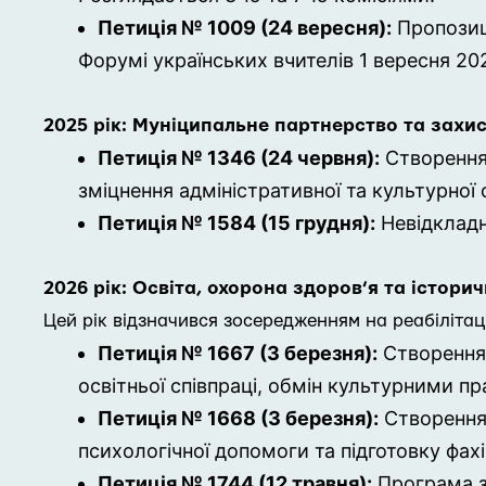
Петиція № 1009 (24 вересня):
Пропозиц
Форумі українських вчителів 1 вересня 20
2025 рік: Муніципальне партнерство та захис
Петиція № 1346 (24 червня):
Створенн
зміцнення адміністративної та культурної с
Петиція № 1584 (15 грудня):
Невідклад
2026 рік: Освіта, охорона здоров’я та істори
Цей рік відзначився зосередженням на реабілітації
Петиція № 1667 (3 березня):
Створенн
освітньої співпраці, обмін культурними пр
Петиція № 1668 (3 березня):
Створення
психологічної допомоги та підготовку фахів
Петиція № 1744 (12 травня):
Програма 