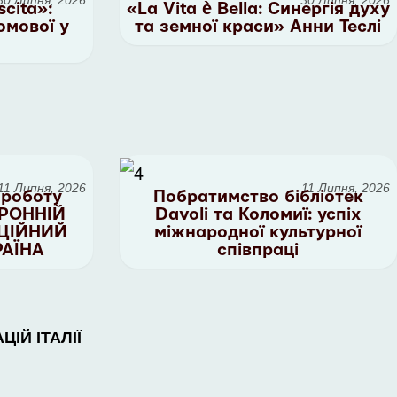
30 Липня, 2026
30 Липня, 2026
scita»:
«La Vita è Bella: Синергія духу
омової у
та земної краси» Анни Теслі
11 Липня, 2026
11 Липня, 2026
 роботу
Побратимство бібліотек
РОННІЙ
Davoli та Коломиї: успіх
УЦІЙНИЙ
міжнародної культурної
РАЇНА
співпраці
ІЙ ІТАЛІЇ