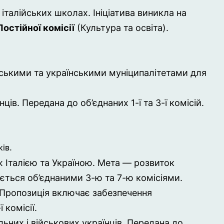
 італійських школах
. Ініціатива виникла на
 Постійної комісії
(Культура та освіта)
.
йськими та українськими муніципалітетами для
ців. Передана до об’єднаних 1-ї та 3-ї комісій.
ів.
 Італією та Україною. Мета — розвиток
ається об’єднаними 3-ю та 7-ю комісіями.
 Пропозиція включає забезпечення
 комісії.
ьних і військових українців. Передана до