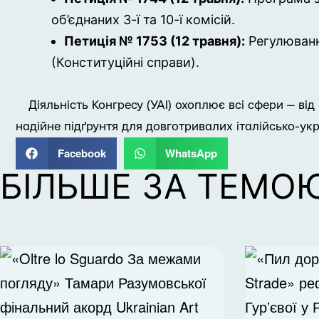
об’єднаних 3-ї та 10-ї комісій.
Петиція № 1753 (12 травня):
Регулюванн
(Конституційні справи).
Діяльність Конгресу (УАІ) охоплює всі сфери — ві
надійне підґрунтя для довготривалих італійсько-укр
Facebook
WhatsApp
БІЛЬШЕ ЗА ТЕМО