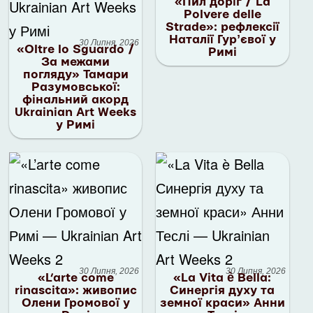
«Пил доріг / La
Polvere delle
Strade»: рефлексії
Наталії Гурʼєвої у
30 Липня, 2026
«Oltre lo Sguardo /
Римі
За межами
погляду» Тамари
Разумовської:
фінальний акорд
Ukrainian Art Weeks
у Римі
30 Липня, 2026
30 Липня, 2026
«L’arte come
«La Vita è Bella:
rinascita»: живопис
Синергія духу та
Олени Громової у
земної краси» Анни