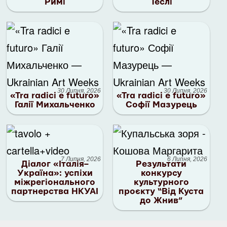
Римі
Теслі
30 Липня, 2026
30 Липня, 2026
«Tra radici e futuro»
«Tra radici e futuro»
Галії Михальченко
Софії Мазурець
7 Липня, 2026
6 Липня, 2026
Діалог «Італія–
Результати
Україна»: успіхи
конкурсу
міжрегіонального
культурного
партнерства НКУАІ
проєкту “Від Куста
до Жнив”