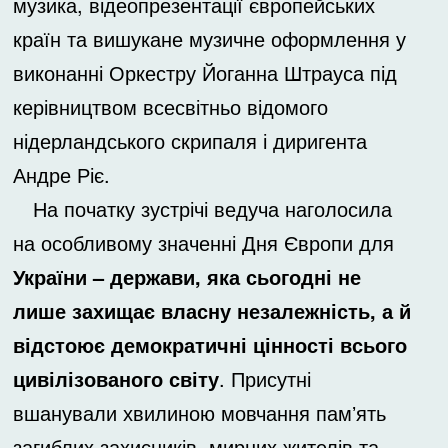
музика, відеопрезентації європейських
країн та вишукане музичне оформлення у
виконанні Оркестру Йоганна Штрауса під
керівництвом всесвітньо відомого
нідерландського скрипаля і диригента
Андре Ріє.
На початку зустрічі ведуча наголосила
на особливому значенні Дня Європи для
України – держави, яка сьогодні не
лише захищає власну незалежність, а й
відстоює демократичні цінності всього
цивілізованого світу
. Присутні
вшанували хвилиною мовчання памʼять
загиблих захисників, мирних жителів та