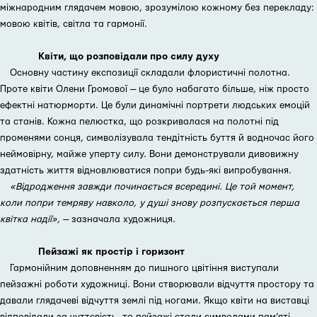
міжнародним глядачем мовою, зрозумілою кожному без перекладу:
мовою квітів, світла та гармонії.
Квіти, що розповідали про силу духу
Основну частину експозиції складали флористичні полотна.
Проте квіти Олени Громової — це було набагато більше, ніж просто
ефектні натюрморти. Це були динамічні портрети людських емоцій
та станів. Кожна пелюстка, що розкривалася на полотні під
променями сонця, символізувала тендітність буття й водночас його
неймовірну, майже уперту силу. Вони демонстрували дивовижну
здатність життя відновлюватися попри будь-які випробування.
«Відродження завжди починається всередині. Це той момент,
коли попри темряву навколо, у душі знову розпускається перша
квітка надії»
, — зазначала художниця.
Пейзажі як простір і горизонт
Гармонійним доповненням до пишного цвітіння виступали
пейзажні роботи художниці. Вони створювали відчуття простору та
давали глядачеві відчуття землі під ногами. Якщо квіти на виставці