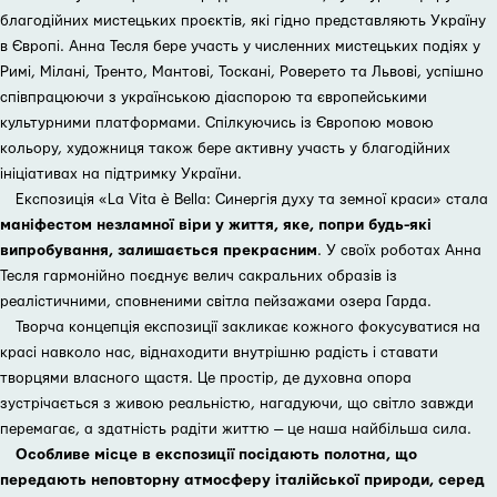
благодійних мистецьких проєктів, які гідно представляють Україну
в Європі. Анна Тесля бере участь у численних мистецьких подіях у
Римі, Мілані, Тренто, Мантові, Тоскані, Роверето та Львові, успішно
співпрацюючи з українською діаспорою та європейськими
культурними платформами. Спілкуючись із Європою мовою
кольору, художниця також бере активну участь у благодійних
ініціативах на підтримку України.
Експозиція «La Vita è Bella: Синергія духу та земної краси» стала
маніфестом незламної віри у життя, яке, попри будь-які
випробування, залишається прекрасним
. У своїх роботах Анна
Тесля гармонійно поєднує велич сакральних образів із
реалістичними, сповненими світла пейзажами озера Гарда.
Творча концепція експозиції закликає кожного фокусуватися на
красі навколо нас, віднаходити внутрішню радість і ставати
творцями власного щастя. Це простір, де духовна опора
зустрічається з живою реальністю, нагадуючи, що світло завжди
перемагає, а здатність радіти життю — це наша найбільша сила.
Особливе місце в експозиції посідають полотна, що
передають неповторну атмосферу італійської природи, серед