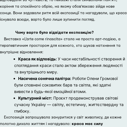
відповідали за чуттєвість, то пейзажі стали символами пам’яті,
коріння та спокійного обрію, на якому обов’язково зійде нове
сонце. Вони задавали ритм всій експозиції та нагадували, що краса
існувала всюди, варто було лише зупинити погляд.
Чому варто було відвідати експозицію?
Виставка «L’arte come rinascita» стала не просто арт-подією, а
терапевтичним простором для кожного, хто шукав натхнення та
внутрішнє відновлення:
Краса як відповідь:
У часи нестабільності створення й
споглядання краси стало актом збереження людяності
та внутрішнього миру.
Насичена сонячна палітра:
Роботи Олени Громової
були сповнені соковитих барв та світла, які здатні
вивести з будь-якої емоційної втоми.
Культурний міст:
Проєкт продемонстрував світові
сучасну Україну — світлу, естетичну, життєствердну та
глибоку.
Експозиція запрошувала зануритися у світ живопису, де кожне
полотно дихало життям і нагадувало:
краса має силу