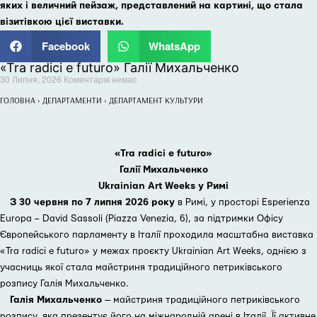
яких і величний пейзаж, представлений на картині, що стала
візитівкою цієї виставки.
Facebook
WhatsApp
«Tra radici e futuro» Галії Михальченко
30 Липня, 2026
Коментарів немає
ГОЛОВНА
›
ДЕПАРТАМЕНТИ
›
ДЕПАРТАМЕНТ КУЛЬТУРИ
«Tra radici e futuro»
Галії Михальченко
Ukrainian Art Weeks у Римі
З 30 червня по 7 липня 2026 року
в Римі, у просторі Esperienza
Europa – David Sassoli (Piazza Venezia, 6), за підтримки Офісу
Європейського парламенту в Італії проходила масштабна виставка
«Tra radici e futuro» у межах проєкту Ukrainian Art Weeks, однією з
учасниць якої стала майстриня традиційного петриківського
розпису Галія Михальченко.
Галія Михальченко
— майстриня традиційного петриківського
розпису, яка презентує його на міжнародній арені в Італії. Її активне