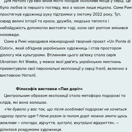
Для Наталії Гурʼєвої Вічне місто посідає особливе місце у серці. Це
була любов із першого погляду, яка з часом лише міцніла. Саме Рим
простягнув художниці руку підтримки у лютому 2022 року. Тут,
серед величі історії та краси, дружба, людська теплота і
небайдужість допомогли вистояти тоді, коли світ раптом змінився
назавжди.
Саме в Римі народився міжнародний творчий проєкт «Un Ponte di
Colori», який об’єднав українських художниць і став простором
діалогу між культурами. Втіленням цього зв’язку стала серія
Ukrainian Art Weeks, у межах якої дев’ять українських мисткинь
презентували свої персональні експозиції у серці Італії, включно з
виставкою Наталії.
Філософія виставки «Пил доріг»
Центральним образом експозиції стала метафора подорожі та
слідів, які вона залишає.
«Чи бувало у вас так, що після особливої подорожі не хочеться
одразу прати одяг? Наче разом із пилом доріг можна змити щось
важливе — спогади, відчуття, зустрічі, внутрішні відкриття»,
—
ділилася роздумами художниця.