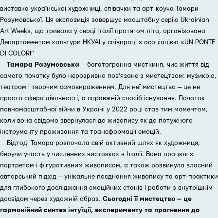
виставка української художниці, співачки та арт-коуча Тамари
Разумовської. Ця експозиція завершує масштабну серію Ukrainian
Art Weeks, що тривала у серці Італії протягом літа, організована
Департаментом кальтури НКУАІ у співпраці з асоціацією «UN PONTE
DI COLORI”
Тамара Разумовська
— багатогранна мисткиня, чиє життя від
самого початку було нерозривно пов’язане з мистецтвом: музикою,
театром і творчим самовираженням. Для неї мистецтво — це не
просто сфера діяльності, а справжній спосіб існування. Початок
повномасштабної війни в Україні у 2022 році став тим моментом,
коли вона свідомо звернулася до живопису як до потужного
інструменту проживання та трансформації емоцій.
Відтоді Тамара розпочала свій активний шлях як художниця,
беручи участь у численних виставках в Італії. Вона працює з
портретом і фігуративним живописом, а також розвинула власний
авторський підхід — унікальне поєднання живопису та арт-практики
для глибокого дослідження емоційних станів і роботи з внутрішнім
досвідом через художній образ.
Сьогодні її мистецтво — це
гармонійний синтез інтуїції, експерименту та прагнення до