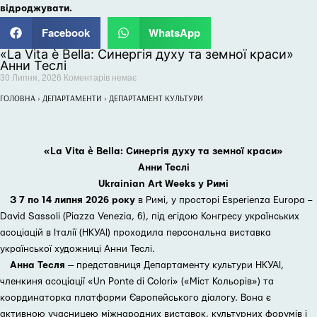
відроджувати.
Facebook
WhatsApp
«La Vita è Bella: Синергія духу та земної краси»
Анни Теслі
30 Липня, 2026
Коментарів немає
ГОЛОВНА
›
ДЕПАРТАМЕНТИ
›
ДЕПАРТАМЕНТ КУЛЬТУРИ
«La Vita è Bella: Синергія духу та земної краси»
Анни Теслі
Ukrainian Art Weeks у Римі
З 7 по 14 липня 2026 року
в Римі, у просторі Esperienza Europa –
David Sassoli (Piazza Venezia, 6), під егідою Конгресу українських
асоціацій в Італії (НКУАІ) проходила персональна виставка
української художниці Анни Теслі.
Анна Тесля
— представниця Департаменту культури НКУАІ,
членкиня асоціації «Un Ponte di Colori» («Міст Кольорів») та
координаторка платформи Європейського діалогу. Вона є
активною учасницею міжнародних виставок, культурних форумів і