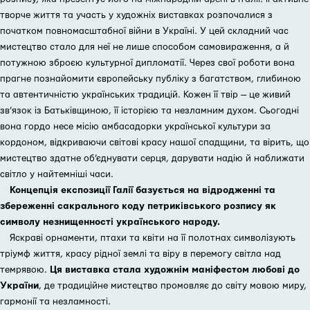
творче життя та участь у художніх виставках розпочалися з
початком повномасштабної війни в Україні. У цей складний час
мистецтво стало для неї не лише способом самовираження, а й
потужною зброєю культурної дипломатії. Через свої роботи вона
прагне познайомити європейську публіку з багатством, глибиною
та автентичністю українських традицій. Кожен її твір — це живий
зв’язок із Батьківщиною, її історією та незламним духом. Сьогодні
вона гордо несе місію амбасадорки української культури за
кордоном, відкриваючи світові красу нашої спадщини, та вірить, що
мистецтво здатне об’єднувати серця, дарувати надію й наближати
світло у найтемніші часи.
Концепція експозиції Галії базується на відродженні та
збереженні сакрального коду петриківського розпису як
символу незнищенності українського народу.
Яскраві орнаменти, птахи та квіти на її полотнах символізують
тріумф життя, красу рідної землі та віру в перемогу світла над
темрявою.
Ця виставка стала художнім маніфестом любові до
України
, де традиційне мистецтво промовляє до світу мовою миру,
гармонії та незламності.