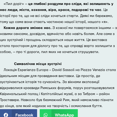
«Пил доріг» —
це глибокі роздуми про сліди, які залишають у
нас люди, міста, кохання, віра, краса, подорожі та час
. Це
історії про те, що не всі сліди хочеться стерти. Деякі ми бережемо,
тому що саме вони стають частиною нашої історії, нашого «я».
Кожна дорога змінює нас.
З кожної ми повертаємося іншими — з
новими сенсами, досвідом, вдячністю або навіть болем. Але саме з
цих зустрічей і прощань складається наше життя. Ця виставка
стала простором для діалогу про те, що справді варто залишити з
собою, — про ті дороги, пил яких не хочеться струшувати.
Символічне місце зустрічі
Локація Esperienza Europa – David Sassoli на Piazza Venezia стала
ідеальним місцем для проведення виставки. Це простір, де
зустрічаються історія та сучасність. За вікнами експозиції
відкривалися краєвиди Римських форумів, поруч розташовувалися
Квіринальський палац і Капітолійські музеї, а за Тибром — район
Трастевере. Навколо був безмежний Рим, який неможливо пізнати
до кінця, але який надихає на творчість і осмислення буття.
Facebook
WhatsApp