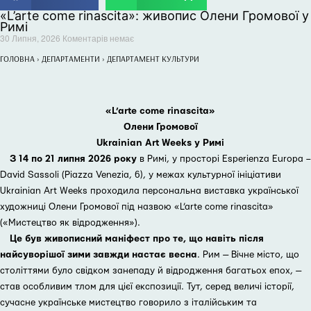
«L’arte come rinascita»: живопис Олени Громової у
Римі
30 Липня, 2026
Коментарів немає
ГОЛОВНА
›
ДЕПАРТАМЕНТИ
›
ДЕПАРТАМЕНТ КУЛЬТУРИ
«L’arte come rinascita»
Олени Громової
Ukrainian Art Weeks у Римі
З 14 по 21 липня 2026 року
в Римі, у просторі Esperienza Europa –
David Sassoli (Piazza Venezia, 6), у межах культурної ініціативи
Ukrainian Art Weeks проходила персональна виставка української
художниці Олени Громової під назвою «L’arte come rinascita»
(«Мистецтво як відродження»).
Це був живописний маніфест про те, що навіть після
найсуворішої зими завжди настає весна
. Рим — Вічне місто, що
століттями було свідком занепаду й відродження багатьох епох, —
став особливим тлом для цієї експозиції. Тут, серед величі історії,
сучасне українське мистецтво говорило з італійським та