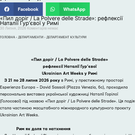
Facebook
WhatsApp
«Пил доріг / La Polvere delle Strade»: рефлексії
Наталії Гурʼєвої у Римі
30 Липня, 2026
Коментарів немає
ГОЛОВНА
›
ДЕПАРТАМЕНТИ
›
ДЕПАРТАМЕНТ КУЛЬТУРИ
«Пил доріг / La Polvere delle Strade»
рефлексії Наталії Гурʼєвої
Ukrainian Art Weeks у Римі
З 21 по 28 липня 2026 року
в Римі, у престижному просторі
Esperienza Europa – David Sassoli (Piazza Venezia, 6с), проходила
персональна виставка української художниці Наталії Горілої
(Голосової) під назвою «Пил доріг / La Polvere delle Strade». Ця подія
стала частиною масштабного міжнародного культурного проєкту
Ukrainian Art Weeks.
Рим як доля та натхнення