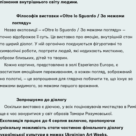
пізнання внутрішнього світу людини.
Філософія виставки «Oltre lo Sguardo / За межами
погляду»
Назва експозиції — «Oltre lo Sguardo / За межами погляду» —
точно відображає її суть. Це виставка про емоцію, внутрішній стан
та щирий діалог. У ній органічно поєднуються фігуративні та
символічні роботи, портрети людей, які надихають мисткиню,
образи близьких, дітей та тварин.
Кожна картина, представлена в залі Esperienza Europa, є
застиглим емоційним переживанням, а кожен погляд, зображений
на полотні, — це запрошення для глядача побачити те, що існує за
межами видимого, за межами першого враження.
Запрошуємо до діалогу
Оскільки виставка є діючою, у всіх поціновувачів мистецтва в Римі
ще є час зануритися у світ образів Тамари Разумовської.
Експозиція працює до 4 серпня включно, пропонуючи
унікальну можливість стати частиною фінального діалогу
української культури в межах Ukrainian Art Weeks.