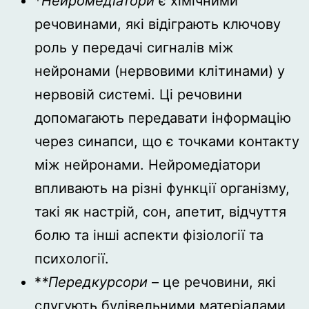
*
Нейромедіатори
є хімічними
речовинами, які відіграють ключову
роль у передачі сигналів між
нейронами (нервовими клітинами) у
нервовій системі. Ці речовини
допомагають передавати інформацію
через синапси, що є точками контакту
між нейронами. Нейромедіатори
впливають на різні функції організму,
такі як настрій, сон, апетит, відчуття
болю та інші аспекти фізіології та
психології.
*
*Передкурсори
– це речовини, які
слугують будівельними матеріалами