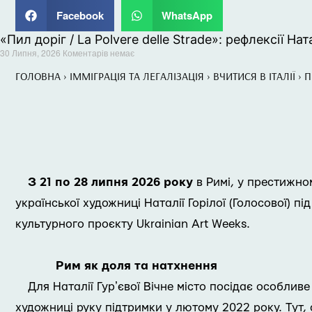
Facebook
WhatsApp
«Пил доріг / La Polvere delle Strade»: рефлексії Ната
30 Липня, 2026
Коментарів немає
ГОЛОВНА
›
ІММІГРАЦІЯ ТА ЛЕГАЛІЗАЦІЯ
›
ВЧИТИСЯ В ІТАЛІЇ
›
П
З 21 по 28 липня 2026 року
в Римі, у престижном
української художниці Наталії Горілої (Голосової) 
культурного проєкту Ukrainian Art Weeks.
Рим як доля та натхнення
Для Наталії Гурʼєвої Вічне місто посідає особлив
художниці руку підтримки у лютому 2022 року. Тут, 