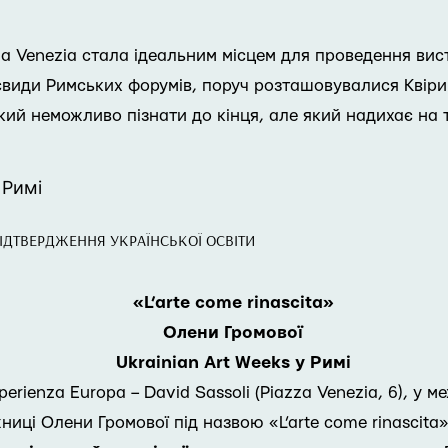
zza Venezia стала ідеальним місцем для проведення вист
аєвиди Римських форумів, поруч розташовувалися Квірин
ий неможливо пізнати до кінця, але який надихає на т
 Римі
ІДТВЕРДЖЕННЯ УКРАЇНСЬКОЇ ОСВІТИ
«L’arte come rinascita»
Олени Громової
Ukrainian Art Weeks у Римі
perienza Europa – David Sassoli (Piazza Venezia, 6), у м
иці Олени Громової під назвою «L’arte come rinascita