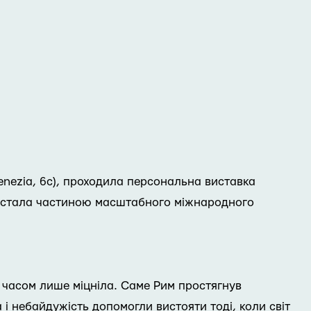
Venezia, 6с), проходила персональна виставка
одія стала частиною масштабного міжнародного
 з часом лише міцніла. Саме Рим простягнув
 і небайдужість допомогли вистояти тоді, коли світ