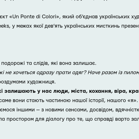
т «Un Ponte di Colori», який об’єднав українських ху
eeks, у межах якої дев’ять українських мисткинь презент
одорожі та слідів, які вона залишає.
жі не хочеться одразу прати одяг? Наче разом із пило
роздумами художниця.
кі залишають у нас люди, міста, кохання, віра, кр
 саме вони стають частиною нашої історії, нашого «я».
мося іншими — з новими сенсами, досвідом, вдячністю 
 простором для діалогу про те, що справді варто зал