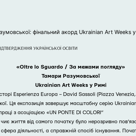
зумовської: фінальний акорд Ukrainian Art Weeks у
ІДТВЕРДЖЕННЯ УКРАЇНСЬКОЇ ОСВІТИ
«Oltre lo Sguardo / За межами погляду»
Тамари Разумовської
Ukrainian Art Weeks у Римі
сторі Esperienza Europa – David Sassoli (Piazza Venezi
ої. Ця експозиція завершує масштабну серію Ukrainian 
праці з асоціацією «UN PONTE DI COLORI”
чиє життя від самого початку було нерозривно пов’яза
сфера діяльності, а справжній спосіб існування. Поча