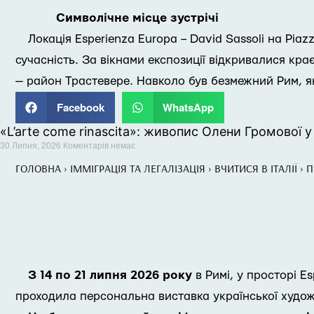
Символічне місце зустрічі
Локація Esperienza Europa – David Sassoli на Pia
сучасність. За вікнами експозиції відкривалися кр
— район Трастевере. Навколо був безмежний Рим, як
Facebook
WhatsApp
«L’arte come rinascita»: живопис Олени Громової у
30 Липня, 2026
Коментарів немає
ГОЛОВНА
›
ІММІГРАЦІЯ ТА ЛЕГАЛІЗАЦІЯ
›
ВЧИТИСЯ В ІТАЛІЇ
›
П
З 14 по 21 липня 2026 року
в Римі, у просторі Es
проходила персональна виставка української художн