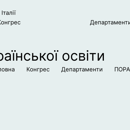
Італії
Конгрес
Департамент
аїнської освіти
ловна
Конгрес
Департаменти
ПОР