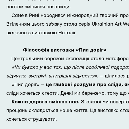
раптом змінився назавжди.
Саме в Римі народився міжнародний творчий проєк
Втіленням цього зв’язку стала серія Ukrainian Art W
включно з виставкою Наталії.
Філософія виставки «Пил доріг»
Центральним образом експозиції стала метафора п
«Чи бувало у вас так, що після особливої подоро
відчуття, зустрічі, внутрішні відкриття»,
— ділилася 
«Пил доріг» —
це глибокі роздуми про сліди, я
сліди хочеться стерти. Деякі ми бережемо, тому що
Кожна дорога змінює нас.
З кожної ми повертає
прощань складається наше життя. Ця виставка стала
хочеться струшувати.