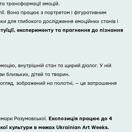
та трансформації емоцій.
лії. Вона працює з портретом і фігуративним
и для глибокого дослідження емоційних станів і
нтуїції, експерименту та прагнення до пізнання
емоцію, внутрішній стан та щирий діалог. У ній
и близьких, дітей та тварин.
погляд, зображений на полотні, — це запрошення
Тамари Разумовської.
Експозиція працює до 4
ї культури в межах Ukrainian Art Weeks.