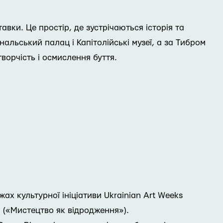
авки. Це простір, де зустрічаються історія та
альський палац і Капітолійські музеї, а за Тибром
ворчість і осмислення буття.
ежах культурної ініціативи Ukrainian Art Weeks
» («Мистецтво як відродження»).