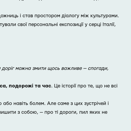
дожниць і став простором діалогу між культурами.
ували свої персональні експозиції у серці Італії,
м доріг можна змити щось важливе — спогади,
аса, подорожі та час
. Це історії про те, що не всі
або навіть болем. Але саме з цих зустрічей і
ишити з собою, — про ті дороги, пил яких не