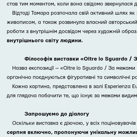
став тим моментом, коли вона свідомо звернулася 
Відтоді Тамара розпочала свій активний шлях як 
живописом, а також розвинула власний авторський 
роботи з внутрішнім досвідом через художній образ
внутрішнього світу людини.
Філософія виставки «Oltre lo Sguardo /
Назва експозиції — «Oltre lo Sguardo / За межами
органічно поєднуються фігуративні та символічні р
Кожна картина, представлена в залі Esperienza 
для глядача побачити те, що існує за межами види
Запрошуємо до діалогу
Оскільки виставка є діючою, у всіх поціновувачів
серпня включно, пропонуючи унікальну можливі