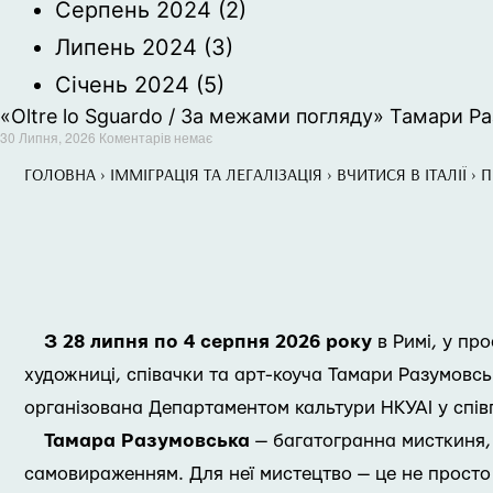
Серпень 2024
(2)
Липень 2024
(3)
Січень 2024
(5)
«Oltre lo Sguardo / За межами погляду» Тамари Ра
30 Липня, 2026
Коментарів немає
ГОЛОВНА
›
ІММІГРАЦІЯ ТА ЛЕГАЛІЗАЦІЯ
›
ВЧИТИСЯ В ІТАЛІЇ
›
П
З 28 липня по 4 серпня 2026 року
в Римі, у про
художниці, співачки та арт-коуча Тамари Разумовськ
організована Департаментом кальтури НКУАІ у спів
Тамара Разумовська
— багатогранна мисткиня, 
самовираженням. Для неї мистецтво — це не просто 