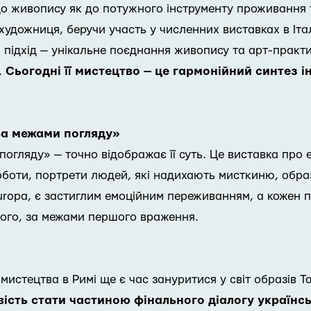
до живопису як до потужного інструменту проживання 
художниця, беручи участь у численних виставках в Іта
підхід — унікальне поєднання живопису та арт-практик
.
Сьогодні її мистецтво — це гармонійний синтез і
 За межами погляду»
 погляду» — точно відображає її суть. Це виставка про 
оботи, портрети людей, які надихають мисткиню, образ
Europa, є застиглим емоційним переживанням, а кожен 
мого, за межами першого враження.
 мистецтва в Римі ще є час зануритися у світ образів 
сть стати частиною фінального діалогу українсько