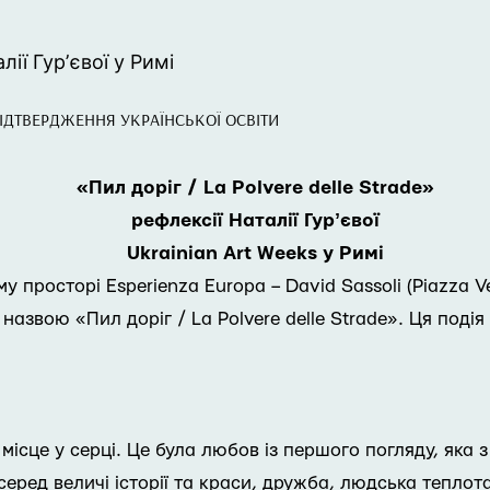
лії Гурʼєвої у Римі
ІДТВЕРДЖЕННЯ УКРАЇНСЬКОЇ ОСВІТИ
«Пил доріг / La Polvere delle Strade»
рефлексії Наталії Гурʼєвої
Ukrainian Art Weeks у Римі
у просторі Esperienza Europa – David Sassoli (Piazza 
під назвою «Пил доріг / La Polvere delle Strade». Ця п
е місце у серці. Це була любов із першого погляду, яка
серед величі історії та краси, дружба, людська теплота