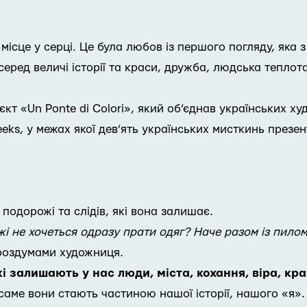
е місце у серці. Це була любов із першого погляду, яка
серед величі історії та краси, дружба, людська теплота
т «Un Ponte di Colori», який об’єднав українських ху
eeks, у межах якої дев’ять українських мисткинь презент
одорожі та слідів, які вона залишає.
жі не хочеться одразу прати одяг? Наче разом із пило
роздумами художниця.
кі залишають у нас люди, міста, кохання, віра, кр
 саме вони стають частиною нашої історії, нашого «я».