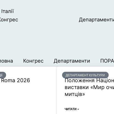
Італії
Конгрес
Департамент
ловна
Конгрес
Департаменти
ПОР
ІЇ
ДЕПАРТАМЕНТ КУЛЬТУРИ
i Roma 2026
Положення Націон
виставки «Мир оч
митців»
ЧИТАТИ »