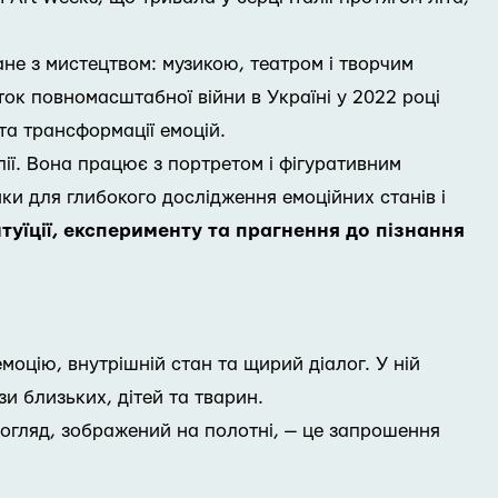
не з мистецтвом: музикою, театром і творчим
ток повномасштабної війни в Україні у 2022 році
та трансформації емоцій.
лії. Вона працює з портретом і фігуративним
и для глибокого дослідження емоційних станів і
нтуїції, експерименту та прагнення до пізнання
емоцію, внутрішній стан та щирий діалог. У ній
и близьких, дітей та тварин.
погляд, зображений на полотні, — це запрошення