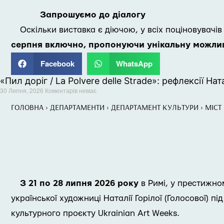
Запрошуємо до діалогу
Оскільки виставка є діючою, у всіх поціновувачів
серпня включно, пропонуючи унікальну можливі
Facebook
WhatsApp
«Пил доріг / La Polvere delle Strade»: рефлексії Ната
30 Липня, 2026
Коментарів немає
ГОЛОВНА
›
ДЕПАРТАМЕНТИ
›
ДЕПАРТАМЕНТ КУЛЬТУРИ
›
МІСТ
З 21 по 28 липня 2026 року
в Римі, у престижном
української художниці Наталії Горілої (Голосової) 
культурного проєкту Ukrainian Art Weeks.