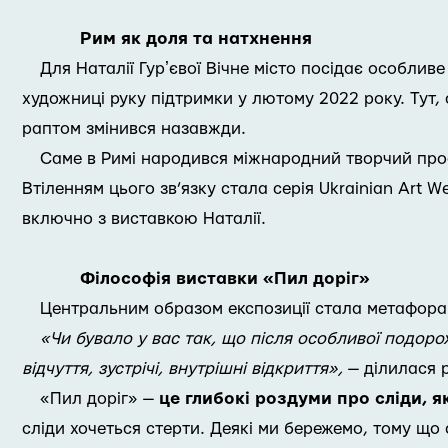
Рим як доля та натхнення
Для Наталії Гурʼєвої Вічне місто посідає особлив
художниці руку підтримки у лютому 2022 року. Тут, 
раптом змінився назавжди.
Саме в Римі народився міжнародний творчий проєк
Втіленням цього зв’язку стала серія Ukrainian Art W
включно з виставкою Наталії.
Філософія виставки «Пил доріг»
Центральним образом експозиції стала метафора п
«Чи бувало у вас так, що після особливої подоро
відчуття, зустрічі, внутрішні відкриття»,
— ділилася 
«Пил доріг» —
це глибокі роздуми про сліди, я
сліди хочеться стерти. Деякі ми бережемо, тому що