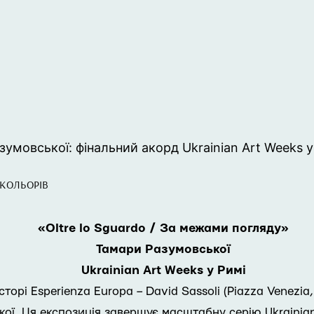
зумовської: фінальний акорд Ukrainian Art Weeks у
 КОЛЬОРІВ
«Oltre lo Sguardo / За межами погляду»
Тамари Разумовської
Ukrainian Art Weeks у Римі
сторі Esperienza Europa – David Sassoli (Piazza Venezi
ої. Ця експозиція завершує масштабну серію Ukrainian 