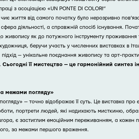
праці з асоціацією «UN PONTE DI COLORI”
чиє життя від самого початку було нерозривно пов’яза
сфера діяльності, а справжній спосіб існування. Поча
до живопису як до потужного інструменту проживання 
художниця, беручи участь у численних виставках в Іта
підхід — унікальне поєднання живопису та арт-практик
.
Сьогодні її мистецтво — це гармонійний синтез і
 За межами погляду»
 погляду» — точно відображає її суть. Це виставка про 
оботи, портрети людей, які надихають мисткиню, образ
Europa, є застиглим емоційним переживанням, а кожен 
мого, за межами першого враження.