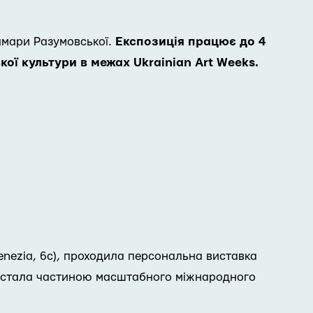
Тамари Разумовської.
Експозиція працює до 4
ї культури в межах Ukrainian Art Weeks.
Venezia, 6с), проходила персональна виставка
одія стала частиною масштабного міжнародного