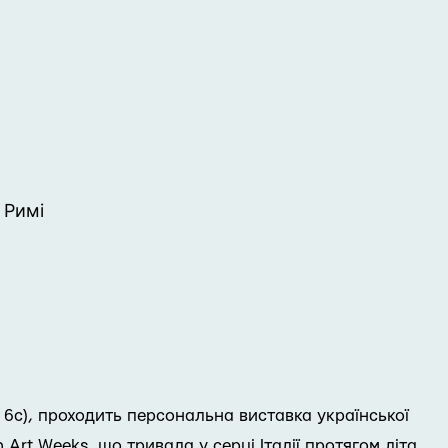
 Римі
a, 6с), проходить персональна виставка української
Art Weeks, що тривала у серці Італії протягом літа,