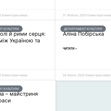
26
Коментарів немає
31 Жовтня, 2025
Коментарів нем
Т КУЛЬТУРИ
ДЕПАРТАМЕНТ КУЛЬТУРИ
олі й рими серця:
Аліна Побірська
між Україною та
ЧИТАТИ »
25
Коментарів немає
24 Липня, 2025
Коментарів немає
Т КУЛЬТУРИ
а – майстриня
краси