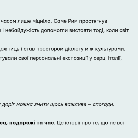
 з часом лише міцніла. Саме Рим простягнув
 і небайдужість допомогли вистояти тоді, коли світ
дожниць і став простором діалогу між культурами.
ували свої персональні експозиції у серці Італії,
м доріг можна змити щось важливе — спогади,
аса, подорожі та час
. Це історії про те, що не всі