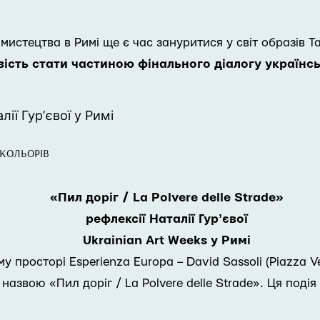
 мистецтва в Римі ще є час зануритися у світ образів 
сть стати частиною фінального діалогу українсько
лії Гурʼєвої у Римі
 КОЛЬОРІВ
«Пил доріг / La Polvere delle Strade»
рефлексії Наталії Гурʼєвої
Ukrainian Art Weeks у Римі
у просторі Esperienza Europa – David Sassoli (Piazza 
під назвою «Пил доріг / La Polvere delle Strade». Ця п