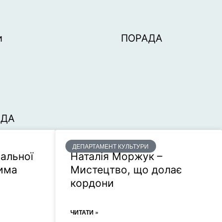
и
ПОРАДА
АДА
ДЕПАРТАМЕНТ КУЛЬТУРИ
альної
Наталія Моржук –
има
Мистецтво, що долає
кордони
ЧИТАТИ »