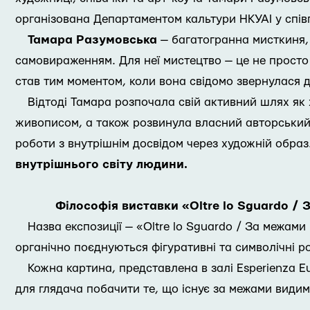
організована Департаментом кальтури НКУАІ у спів
Тамара Разумовська
— багатогранна мисткиня, 
самовираженням. Для неї мистецтво — це не просто 
став тим моментом, коли вона свідомо звернулася 
Відтоді Тамара розпочала свій активний шлях як 
живописом, а також розвинула власний авторський 
роботи з внутрішнім досвідом через художній образ
внутрішнього світу людини.
Філософія виставки «Oltre lo Sguardo /
Назва експозиції — «Oltre lo Sguardo / За межами
органічно поєднуються фігуративні та символічні р
Кожна картина, представлена в залі Esperienza 
для глядача побачити те, що існує за межами види