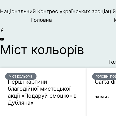
Національний Конгрес українських асоціацій 
Головна
Міст кольорів
Го
МІСТ КОЛЬОРІВ
ГОЛОВНІ ПОД
Перші картини
Carta d
благодійної мистецької
акції «Подаруй емоцію» в
ЧИТАТИ »
Дублянах