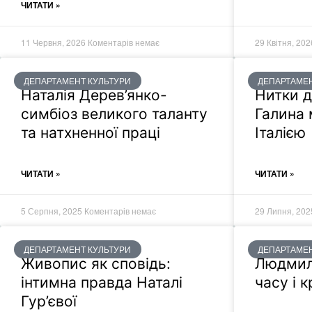
ЧИТАТИ »
11 Червня, 2026
Коментарів немає
29 Квітня, 20
ДЕПАРТАМЕНТ КУЛЬТУРИ
ДЕПАРТАМЕН
Наталія Дерев’янко-
Нитки д
cимбіоз великого таланту
Галина 
та натхненної праці
Італією
ЧИТАТИ »
ЧИТАТИ »
5 Серпня, 2025
Коментарів немає
29 Липня, 20
ДЕПАРТАМЕНТ КУЛЬТУРИ
ДЕПАРТАМЕН
Живопис як сповідь:
Людмил
інтимна правда Наталі
часу і 
Гур’євої